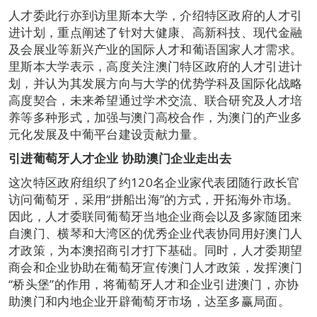
人才委此行亦到访里斯本大学，介绍特区政府的人才引
进计划，重点阐述了针对大健康、高新科技、现代金融
及会展业等新兴产业的国际人才和葡语国家人才需求。
里斯本大学表示，高度关注澳门特区政府的人才引进计
划，并认为其发展方向与大学的优势学科及国际化战略
高度契合，未来希望通过学术交流、联合研究及人才培
养等多种形式，加强与澳门高校合作，为澳门的产业多
元化发展及中葡平台建设贡献力量。
引进葡萄牙人才企业
协助
澳门企业走出去
这次特区政府组织了约120名企业家代表团随行政长官
访问葡萄牙，采用“拼船出海”的方式，开拓海外市场。
因此，人才委联同葡萄牙当地企业商会以及多家随团来
自澳门、横琴和大湾区的优秀企业代表协同用好澳门人
才政策，为本澳招商引才打下基础。同时，人才委期望
商会和企业协助在葡萄牙宣传澳门人才政策，发挥澳门
“桥头堡”的作用，将葡萄牙人才和企业引进澳门，亦协
助澳门和内地企业开辟葡萄牙市场，达至多赢局面。