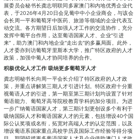
展委员会秘书长龚志明联同多家澳门和内地优秀企业代
表，于2026年4月20日会见葡中中小企业商会，与该会
会长周一平和葡萄牙中医药、旅游等领域的企业代表互
动交流。各方期望日后加强人才工作的交流协作，充分
发挥中葡平台作用，达至葡语国家人才、企业“引进
来”，助力澳门和内地企业“走出去”的多赢局面。此外，
人才委亦到访葡萄牙里斯本大学，推广特区政府的人才
政策，加强中葡人才协同培养的合作。
积极优化人才工作 吸纳更多葡
萄牙
人才
龚志明秘书长向周一平会长介绍了特区政府的人才政
策，并重点讲解第三期人才引进计划。特区政府十分重
视葡语人才的引进，第一期至第三期计划均设置了针对
葡语能力、葡萄牙高等院校教育学科的加分项目。为进
一步广纳葡语国家人才，第三期计划更创设多个有利于
吸纳国际人才和葡语国家人才的元素，包括增设40个国
际公认奖项或名衔，拓宽对高端人才的认定范围，以及
增设葡语系国家重点高校学历及国际工作经验等得分项
目，期望招揽更多葡语国家人才及企业借助澳门人才政