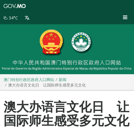
澳
门
特
34°C
别
行
政
区
政
府
入
口
网
站
澳门特别行政区政府入口网站
新闻
澳大办语言文化日 让国际师生感受多元文化
澳大办语言文化日 让
国际师生感受多元文化