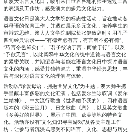
届澳大语言文化日，吸引来自世界各地的师生透过丰富
的表演及工作坊，感受澳大的多元文化魅力。
语言文化日是澳大人文学院的标志性活动，旨在推动各
类母语的保育工作，并透过展示多元文化，培养学生的
审辩式思维。澳大人文学院副院长张健致辞时引用孔子
四句经典语录——“有德者必有言，有言者不必有德”、
“巧言令色鲜矣仁”、“君子欲讷于言，而敏于行”，以及
“予欲无言”，以此阐释中华文化传统中道德与语言文化
的紧密关联，并期望参与者能在语言文化日中探讨语言
文化的内涵，感受其独特魅力，重温中华经典思想，丰
富与深化对语言文化的理解与体验。
活动以“珍爱母语，拥抱世界文化”为主题，澳大师生携
手呈献丰富多彩的文化汇演，包括爱尔兰咏叹调《爱尔
兰精神》、中文流行歌曲《世界赠予我的》、四种语言
版本的《彩云追月》、日文歌曲《恋》，以及英文歌曲
《多美好的世界》，展示了中国、欧美等地的特色文
化。活动亦设有“文化知识寻宝游戏”及各类主题工作
坊，让参与者沉浸式感受不同语言、文化、思想与历史