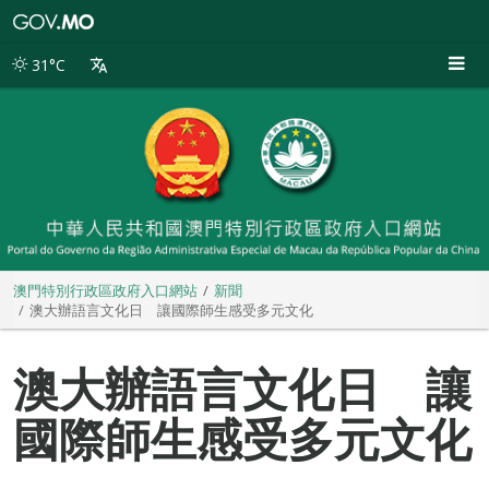
澳
門
特
31°C
別
行
政
區
政
府
入
口
網
站
澳門特別行政區政府入口網站
新聞
澳大辦語言文化日 讓國際師生感受多元文化
澳大辦語言文化日 讓
國際師生感受多元文化