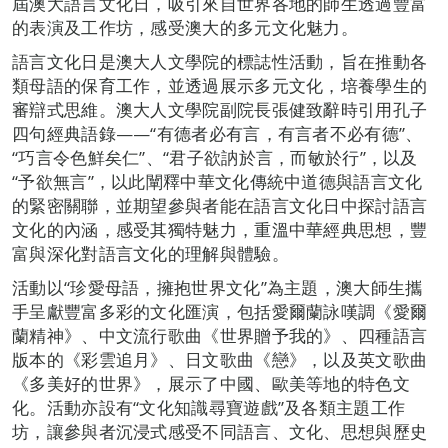
屆澳大語言文化日，吸引來自世界各地的師生透過豐富
的表演及工作坊，感受澳大的多元文化魅力。
語言文化日是澳大人文學院的標誌性活動，旨在推動各
類母語的保育工作，並透過展示多元文化，培養學生的
審辯式思維。澳大人文學院副院長張健致辭時引用孔子
四句經典語錄——“有德者必有言，有言者不必有德”、
“巧言令色鮮矣仁”、“君子欲訥於言，而敏於行”，以及
“予欲無言”，以此闡釋中華文化傳統中道德與語言文化
的緊密關聯，並期望參與者能在語言文化日中探討語言
文化的內涵，感受其獨特魅力，重溫中華經典思想，豐
富與深化對語言文化的理解與體驗。
活動以“珍愛母語，擁抱世界文化”為主題，澳大師生攜
手呈獻豐富多彩的文化匯演，包括愛爾蘭詠嘆調《愛爾
蘭精神》、中文流行歌曲《世界贈予我的》、四種語言
版本的《彩雲追月》、日文歌曲《戀》，以及英文歌曲
《多美好的世界》，展示了中國、歐美等地的特色文
化。活動亦設有“文化知識尋寶遊戲”及各類主題工作
坊，讓參與者沉浸式感受不同語言、文化、思想與歷史