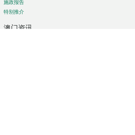
施政报告
特别推介
澳门资讯
天气
交通
公众假期
文娱康体
城市资讯
澳门便览
统计数字
公布告示
新闻