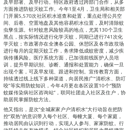
及早部署、及早行动。特区政府透过跨部门合作，从多
方面推进防蚊灭蚊工作。今年1至4月，卫生局和相关部
门开展5,570次社区积水巡查和处置，重点处理公共空
间、后巷、空置地盘及其他容易积水位置，及时清除蚊
虫孳生源。针对蚊患风险较高的地点，尤其130个卫生
黑点，按实际情况进行化学灭蚊，同期已进行741次化
学灭蚊；市政署亦在全澳各公园、休憩区及各市政坟场
进行每月的定期灭蚊工作，务求降低成蚊密度，减少疾
病传播风险。医疗系统方面，已加强前线医护人员培
训，提升早期识别、诊断、通报和处置能力，确保一旦
出现个案，可及早发现、跟进和控制。宣传教育方面，
持续透过线上线下多种渠道，向居民推广“清积水、防叮
咬”等实用防蚊知识，今年4月更在各区设置10个“预防
蚊媒传染病社区咨询站”，联同社团走入社区及住户，协
助居民掌握防蚊方法。
他又指出，是次“全城家家户户清积水”大行动旨在把防
控“双热”的意识带入每个社区、每幢大厦、每个家庭，
推动居民由认识到行动，实现人人参与、家家防蚊。行