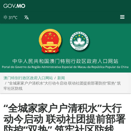
澳
门
特
31°C
别
行
政
区
政
府
入
口
网
站
澳门特别行政区政府入口网站
新闻
“全城家家户户清积水”大行动今启动 联动社团提前部署防控“双热” 筑
牢社区防线
“全城家家户户清积水”大行
动今启动 联动社团提前部署
防控“双热” 筑牢社区防线