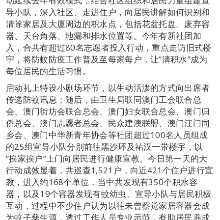
动延续去年有效模式，结合社区组织和居民力量组建宣
导小队，深入社区、走进住户，向居民讲解如何识别和
清除家居及大厦周边的积水点，包括花盆托盘、废弃容
器、天台角落、地漏和排水位置等。今年有新社团加
入，合共有超过80名志愿者投入行动，重点走访旧式楼
宇，将防蚊防疫工作普及至每家每户，让“清积水”成为
每位居民的生活习惯。
启动礼上特设小剧场环节，以生动活泼的方式向出席者
传递防蚊讯息；随后，由卫生局联同澳门工会联合总
会、澳门街坊会联合总会、澳门妇女联合总会、澳门归
侨总会、澳门志愿者总会、民众建澳联盟、澳门江门同
乡会、澳门中华新青年协会等社团超过100名人员组成
的25组宣导小队分别前往黑沙环及祐汉一带楼宇，以
“挨家挨户”上门向居民进行健康宣教。今日第一天的大
行动成效显着，共巡查1,521户，向近421个住户进行宣
教，进入约168个单位，当中共发现有350个积水容
器，以及19个容器发现有蚊幼虫。宣导小队与居民积极
互动，过程中不少住户认为以往未曾察觉家居容器会成
为蚊子孳生源，透过工作人员专业示范，有助居民养成