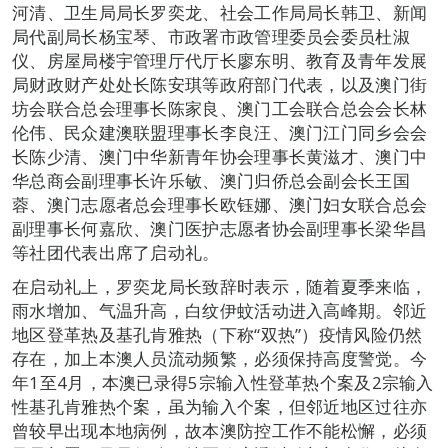
河清、卫生局局长罗奕龙、社会工作局局长韩卫、新闻
局代副局长杨宝琴、市政署市政管理委员会委员杜淑
仪、房屋局楼宇管理厅代厅长廖东明、教育及青年发展
局财政财产处处长陈安琪等政府部门代表，以及澳门街
坊会联合总会理事长陈家良、澳门工会联合总会会长林
伦伟、民众建澳联盟理事长李良汪、澳门江门同乡会会
长陈少清、澳门中华新青年协会理事长黄滋才、澳门中
华总商会副理事长许乐敏、澳门归侨总会副会长王国
蓉、澳门志愿者总会理事长欧钰娜、澳门妇女联合总会
副理事长何嘉欣、澳门医护志愿者协会副理事长梁华昌
等社团代表出席了启动礼。
在启动礼上，罗奕龙局长致辞时表示，随着夏季来临，
雨水增加、气温升高，白纹伊蚊活动进入高峰期。邻近
地区登革热及基孔肯雅热（下称“双热”）疫情风险仍然
存在，加上本澳人员流动频繁，必须保持高度警觉。今
年1至4月，本澳已录得5宗输入性登革热个案及2宗输入
性基孔肯雅热个案，虽为输入个案，但邻近地区过往亦
曾较早出现本地病例，故本澳防控工作不能松懈，必须