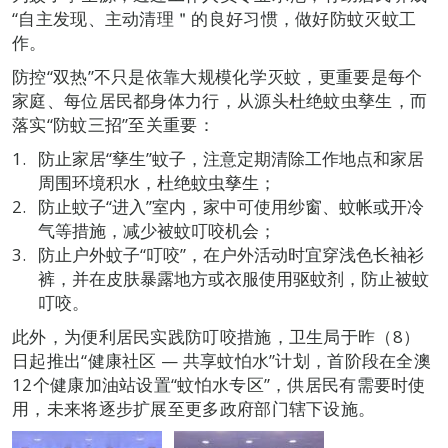
“自主发现、主动清理＂的良好习惯，做好防蚊灭蚊工
作。
防控“双热”不只是依靠大规模化学灭蚊，更重要是每个
家庭、每位居民都身体力行，从源头杜绝蚊虫孳生，而
落实“防蚊三招”至关重要：
防止家居“孳生”蚊子，注意定期清除工作地点和家居
周围环境积水，杜绝蚊虫孳生；
防止蚊子“进入”室内，家中可使用纱窗、蚊帐或开冷
气等措施，减少被蚊叮咬机会；
防止户外蚊子“叮咬”，在户外活动时宜穿浅色长袖衫
裤，并在皮肤暴露地方或衣服使用驱蚊剂，防止被蚊
叮咬。
此外，为便利居民实践防叮咬措施，卫生局于昨（8）
日起推出“健康社区 — 共享蚊怕水”计划，首阶段在全澳
12个健康加油站设置“蚊怕水专区”，供居民有需要时使
用，未来将逐步扩展至更多政府部门辖下设施。