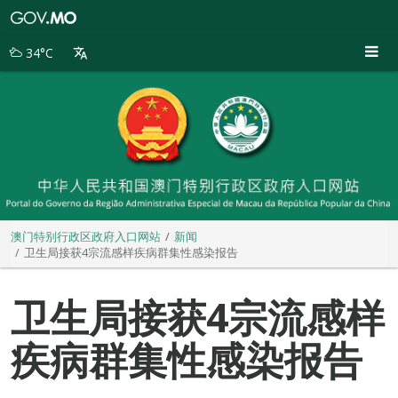
澳
门
特
34°C
别
行
政
区
政
府
入
口
网
站
澳门特别行政区政府入口网站
新闻
卫生局接获4宗流感样疾病群集性感染报告
卫生局接获4宗流感样
疾病群集性感染报告