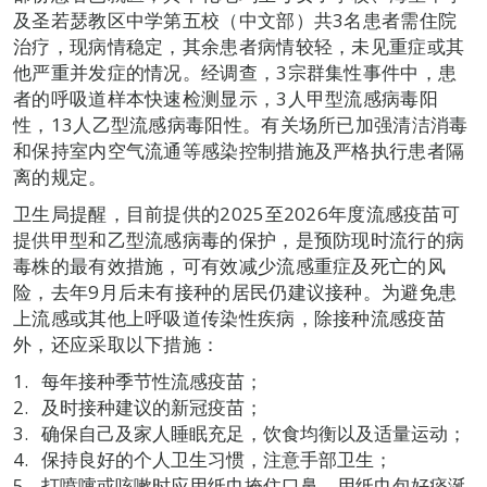
及圣若瑟教区中学第五校（中文部）共3名患者需住院
治疗，现病情稳定，其余患者病情较轻，未见重症或其
他严重并发症的情况。经调查，3宗群集性事件中，患
者的呼吸道样本快速检测显示，3人甲型流感病毒阳
性，13人乙型流感病毒阳性。有关场所已加强清洁消毒
和保持室内空气流通等感染控制措施及严格执行患者隔
离的规定。
卫生局提醒，目前提供的2025至2026年度流感疫苗可
提供甲型和乙型流感病毒的保护，是预防现时流行的病
毒株的最有效措施，可有效减少流感重症及死亡的风
险，去年9月后未有接种的居民仍建议接种。为避免患
上流感或其他上呼吸道传染性疾病，除接种流感疫苗
外，还应采取以下措施：
每年接种季节性流感疫苗；
及时接种建议的新冠疫苗；
确保自己及家人睡眠充足，饮食均衡以及适量运动；
保持良好的个人卫生习惯，注意手部卫生；
打喷嚏或咳嗽时应用纸巾掩住口鼻，用纸巾包好痰涎