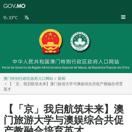
澳
门
特
33°C
别
行
政
区
政
府
入
口
网
站
澳门特别行政区政府入口网站
新闻
【「京」我启航筑未来】澳门旅游大学与澳娱综合共促产教融合培育
英才
【「京」我启航筑未来】澳
门旅游大学与澳娱综合共促
产教融合培育英才