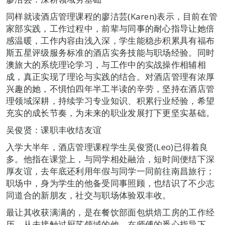
同样就读酒店管理课程的廖洁芸(Karen)表示，目前在管
家部实践，工作过程中，前辈与同事的耐心指导让她倍
感温暖，工作内容由浅入深，学生能稳步积累具有福布
斯五星评级服务标准的酒店实务技能与职场经验。同时
澳旅大的系统理论学习，与工作中的实战操作相辅相
成，真正实现了理论与实践的结合。对酒店管理有浓厚
兴趣的她，不惧怕四年半工半读的辛劳，坚持在酒店管
理领域深耕，持续学习专业知识、积累行业经验，希望
充实的成长节奏，为未来的职业发展打下更坚实基础。
吴俊贤：课职丰收结友谊
入学大半年，酒店管理课程学生吴俊贤(Leo)已得着良
多。他指在课堂上，与同学相处融洽，短时间便结下深
厚友谊，去年底还利用年假与同学一同前往南昌旅行；
职场中，身为学生的他备受同事照顾，也结识了不少志
同道合的新朋友，社交与职场体验双丰收。
最让其收获满满的，是在餐饮部面包烘焙工房的工作经
历，从未接触过厨艺领域的他，在师傅的悉心指导下，