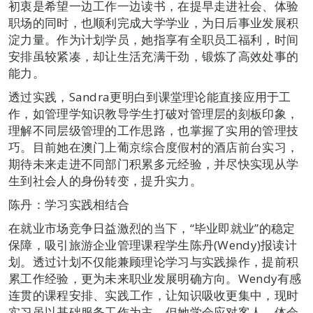
初衷是希望一边工作一边读书，在提早走进社会、体验
职场的同时，也顺利完成大学学业，为日后事业发展积
淀力量。作为计划学员，她指享有全职员工福利，时间
安排虽较紧凑，却让生活充满干劲，锻炼了高效处事的
能力。
透过实践，Sandra更明白到课堂理论能直接应用于工
作，如管理学知识教导学生打破对管理层的刻板印象，
理解不同层级管理的工作思路，也掌握了实用的管理技
巧。目前她在澳门上葡京综合度假村的酒店前台实习，
期待未来走进不同部门积累多元经验，并尽快实现从学
生到社会人的身份转变，提升实力。
陈丹：学习实践相结合
在就业市场竞争日益激烈的当下，“毕业即就业”的稳定
保障，吸引旅游企业管理课程学生陈丹(Wendy)报读计
划。透过计划不仅能兼顾理论学习与实践操作，提前积
累工作经验，更为未来职业发展明确方向。Wendy有感
连贯的课程安排、实践工作，让知识吸收更集中，现时
实习虽以基础服务工作为主，但她学会应对客人，体会