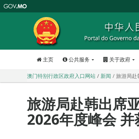
澳
门
特
别
行
政
区
政
府
入
口
网
站
主页
公共服务
关于政府
澳门特别行政区政府入口网站
新闻
旅游局赴
旅游局赴韩出席
2026年度峰会 