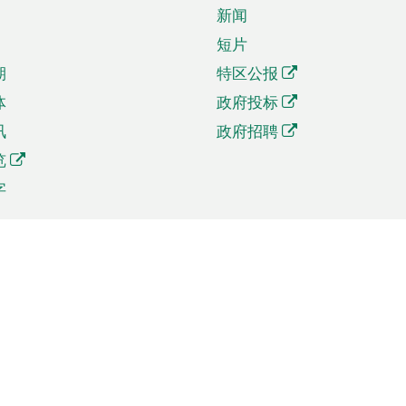
新闻
短片
期
特区公报
体
政府投标
讯
政府招聘
览
字
及贸易
相关连结
资
手机应用程序目录
贸会展
社交媒体目录
商机和服务
专题网站目录
讯
RSS订阅目录
权
表格下载