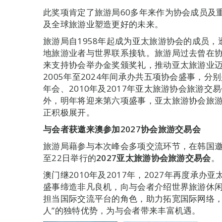
此奖项肯定了旅游局60多年来作为协会成员及
及全球旅游业塑造更好的未来。
旅游局自1958年起成为亚太旅游协会的成员
地旅游业者与世界联系接轨。旅游局过去曾在协
来支持协会举办金奖颁奖礼，推动亚太旅游业
2005年至2024年间承办共五项协会盛事，分别
年会、2010年及2017年亚太旅游协会旅游交
外，明年将迎来第六项盛事，亚太旅游协会旅
正积极展开。
与会者获邀来澳参加
2027
协会旅游交易会
旅游局藉参与本次峰会多项交流环节，在韩国邀
至22日举行的
2027
亚太旅游协会旅游交易会
。
澳门继2010年及2017年，2027年再度承
盛事缔造非凡良机，向与会者介绍世界旅游休闲
担当国际交流平台的角色，助力拓宽国际网络，
人”的独特优势，为与会者带来丰富机遇。