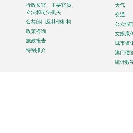
菜
行政长官、主要官员、
天气
立法和司法机关
单
交通
公共部门及其他机构
公众假
政策咨询
文娱康
施政报告
城市资
特别推介
澳门便
统计数
来澳旅游
商务
计划行程
贸易投
观光
澳门经
娱乐休闲
中小企
购物
市场资
节日盛事
知识产