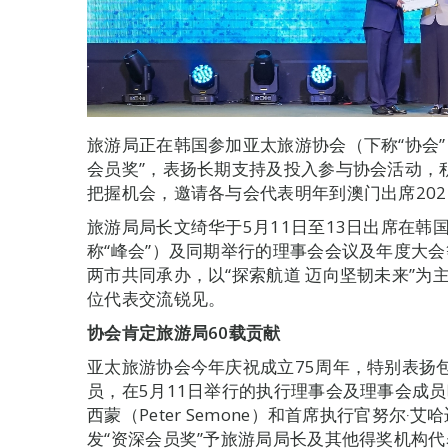
旅游局正在韩国参加亚太旅游协会（下称“协会”
会员奖”，表扬长期支持及投入参与协会活动，
把握机会，邀请各与会代表明年到澳门出席20
旅游局局长文绮华于5月11日至13日出席在韩
称“峰会”）及同期举行的理事会会议及年度大
两市共同承办，以“探索航道 迈向坚韧未来”为主
位代表交流锐见。
协会
肯定
旅游局
60
载贡献
亚太旅游协会今年庆祝成立75周年，特别表扬
员，在5月11日举行的执行理事会及理事会成
西蒙（Peter Semone）和首席执行官努尔‧艾哈迈
发“资深会员奖”予旅游局局长及其他得奖机构代