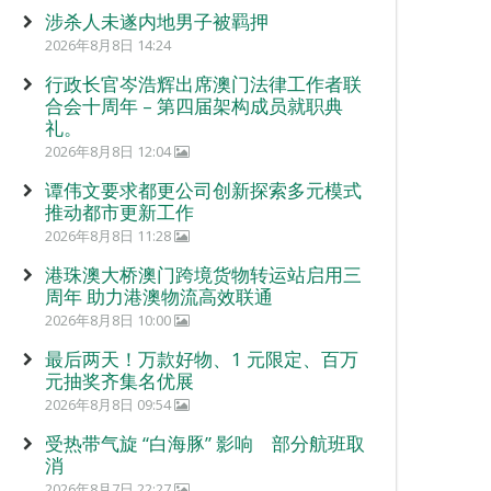
涉杀人未遂内地男子被羁押
2026年8月8日 14:24
行政长官岑浩辉出席澳门法律工作者联
合会十周年 – 第四届架构成员就职典
礼。
2026年8月8日 12:04
谭伟文要求都更公司创新探索多元模式
推动都市更新工作
2026年8月8日 11:28
港珠澳大桥澳门跨境货物转运站启用三
周年 助力港澳物流高效联通
2026年8月8日 10:00
最后两天！万款好物、1 元限定、百万
元抽奖齐集名优展
2026年8月8日 09:54
受热带气旋 “白海豚” 影响 部分航班取
消
2026年8月7日 22:27