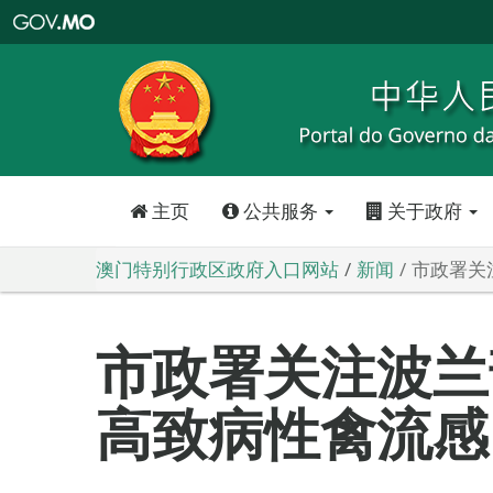
澳
门
特
别
行
政
区
政
府
入
口
网
站
主页
公共服务
关于政府
澳门特别行政区政府入口网站
新闻
市政署关
市政署关注波兰
高致病性禽流感