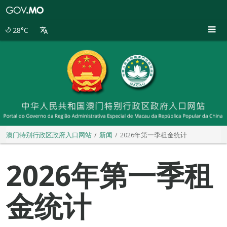
澳
门
特
28°C
别
行
政
区
政
府
入
口
网
站
澳门特别行政区政府入口网站
新闻
2026年第一季租金统计
2026年第一季租
金统计