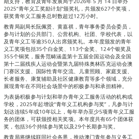
期支持，教育及青年发展局于2026年 5 月 14 日举办
2025“青年义工奖励计划”颁奖礼，共颁发627个奖项，
获奖青年义工服务总时数超过12万小时。
教青局副局长阮佩贤、黄嘉祺，青年事务委员会委员，
参与计划的公共部门、公营机构、社团、学校代表，以
及青年义工等逾350人出席颁奖礼。本年度颁发的青年
义工奖项包括35个白金奖、113个金奖、124个银奖及
355个铜奖，服务范畴涵盖第十五届全国运动会及全国
第十二届残疾人运动会暨第九届特殊奥林匹克运动会澳
门赛区支援、国际性青年交流、儿童照顾、家庭支援、
长者服务、康复辅助及社区健康教育等多个领域，充分
展现青年在不同社会场景中的积极参与和承担精神。
为表扬积极参与计划和举办青年义工服务活动的机构或
学校，2025年起增设“青年义工机构参与奖”，凡参与计
划达连续5年或10年以上，每年举办至少5项青年义工服
务的团体，可获颁授相关奖项。本年度共有65个团体获
奖，包括36个持续参与奖以及29个长期参与奖。
教青局将继续联同社会各界，推动澳门青年参与义务工