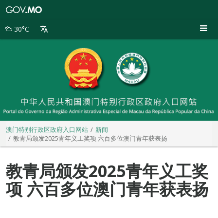
澳
门
特
30°C
别
行
政
区
政
府
入
口
网
站
澳门特别行政区政府入口网站
新闻
教青局颁发2025青年义工奖项 六百多位澳门青年获表扬
教青局颁发2025青年义工奖
项 六百多位澳门青年获表扬