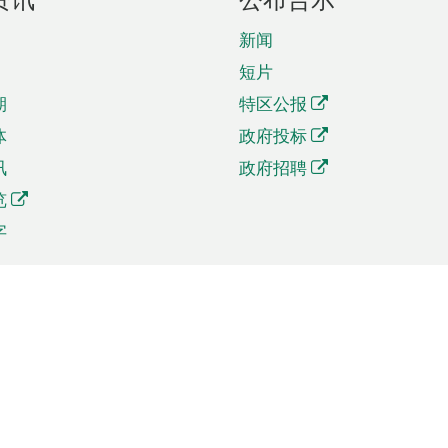
新闻
短片
期
特区公报
体
政府投标
讯
政府招聘
览
字
及贸易
相关连结
资
手机应用程序目录
贸会展
社交媒体目录
商机和服务
专题网站目录
讯
RSS订阅目录