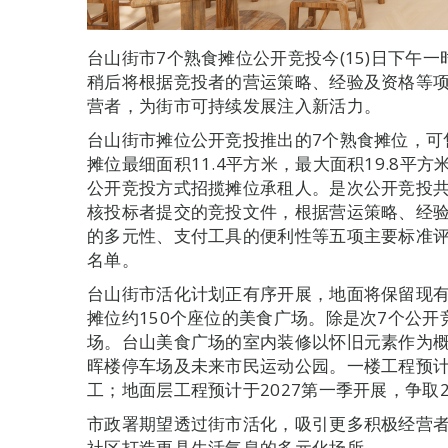
台山街市7个熟食摊位公开竞投今(15)日下午
稍后将根据竞投者的营运策略、经验及资格等
营者，为街市可持续发展注入新活力。
台山街市摊位公开竞投推出的7个熟食摊位，可
摊位最细面积11.4平方米，最大面积19.8平
公开竞投方式招揽摊位承租人。是次公开竞投共
核投标者提交的竞投文件，根据营运策略、经
的多元性、支付工具的便利性等五项主要标准
名单。
台山街市活化计划正有序开展，地面将保留现有
摊位约150个座位的美食广场。除是次7个公
场。台山美食广场的室内装修以怀旧元素作为
晖楼停车场及未来市民运动公园。一楼工程预
工；地面层工程预计于2027第一季开展，争取2
市政署期望透过街市活化，吸引更多积极经营
社区打造更具生活气息的多元化场所。