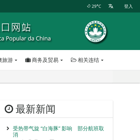
29°C
登入
澳旅游
商务及贸易
相关连结
最新新闻
受热带气旋 “白海豚” 影响 部分航班取
消