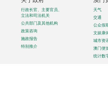
脚
菜
行政长官、主要官员、
天气
立法和司法机关
单
交通
公共部门及其他机构
公众假
政策咨询
文娱康
施政报告
城市资
特别推介
澳门便
统计数
来澳旅游
商务
计划行程
贸易投
观光
澳门经
娱乐休闲
中小企
购物
市场资