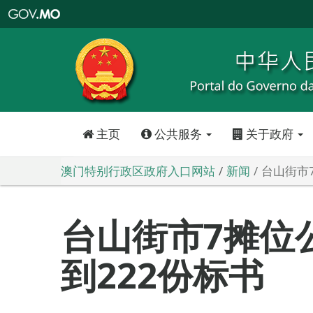
澳
门
特
别
行
政
区
政
府
入
口
网
站
主页
公共服务
关于政府
澳门特别行政区政府入口网站
新闻
台山街市
台山街市7摊位
到222份标书