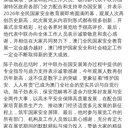
谢特区政府各部门全力配合和支持举办国安展，并表示
2026年全民国家安全教育展即将圆满闭幕，观展人次再
创历史新高，此次展览从内容到形式都有很多创新，开
幕式非常精彩，社会各界对展览给予很高评价。最后，
他代表中联办向全体工作人员表示诚挚敬意和衷心感
谢，并相信在大家共同努力下，澳门全民国家安全教育
展一定会越办越好，澳门维护国家安全和社会稳定工作
一定会不断取得新的更大成效。
陈子劲在总结时，对中联办在国安展筹办过程中提供的
专业指导与鼎力支持表示诚挚感谢，今年观展人数再创
历年新高，这不仅是数字上的突破，更象征着“维护国
安、人人有责”已成为澳门全社会的坚实共识与自觉行
动。陈子劲表示，保安范畴将不遗余力统筹好发展与安
全两件大事，以高水平安全保障高质量发展，在配合国
家培育新质生产力、推动澳门经济适度多元发展的新征
程上，筑牢国家安全屏障。最后，他对参与展览工作的
所有部门、机构及工作人员致以衷心感谢，充分肯定大
家在展览期间的默默耕耘与倾力投入，赞扬大家的精益