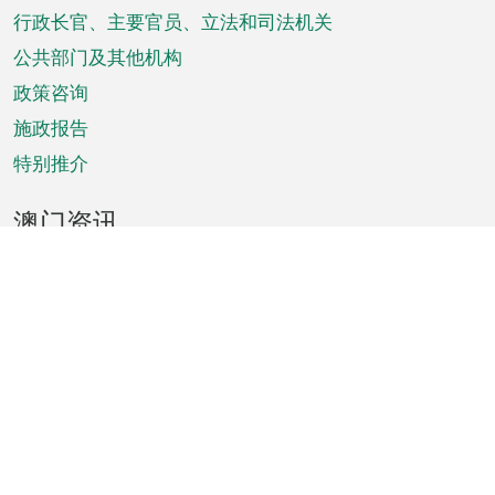
菜
行政长官、主要官员、立法和司法机关
单
公共部门及其他机构
政策咨询
施政报告
特别推介
澳门资讯
天气
交通
公众假期
文娱康体
城市资讯
澳门便览
统计数字