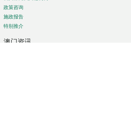
单
政策咨询
施政报告
特别推介
澳门资讯
天气
交通
公众假期
文娱康体
城市资讯
澳门便览
统计数字
公布告示