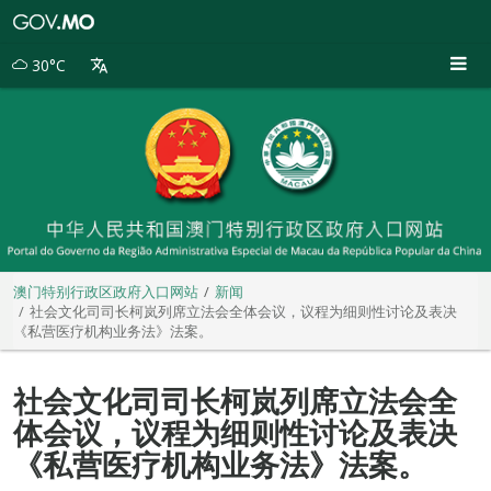
澳
门
特
30°C
别
行
政
区
政
府
入
口
网
站
澳门特别行政区政府入口网站
新闻
社会文化司司长柯岚列席立法会全体会议，议程为细则性讨论及表决
《私营医疗机构业务法》法案。
社会文化司司长柯岚列席立法会全
体会议，议程为细则性讨论及表决
《私营医疗机构业务法》法案。