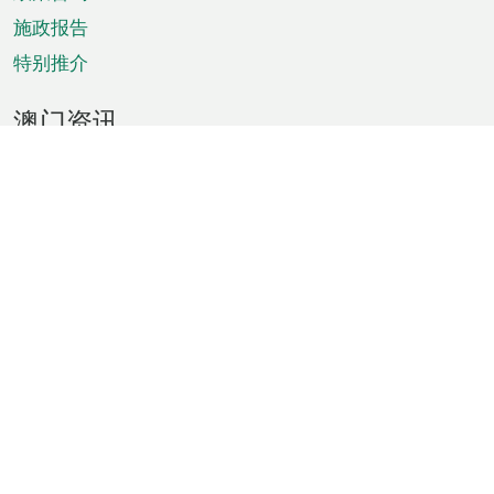
施政报告
特别推介
澳门资讯
天气
交通
公众假期
文娱康体
城市资讯
澳门便览
统计数字
公布告示
新闻