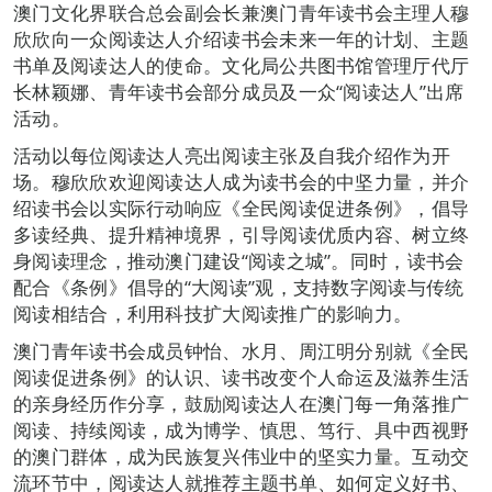
澳门文化界联合总会副会长兼澳门青年读书会主理人穆
欣欣向一众阅读达人介绍读书会未来一年的计划、主题
书单及阅读达人的使命。文化局公共图书馆管理厅代厅
长林颖娜、青年读书会部分成员及一众“阅读达人”出席
活动。
活动以每位阅读达人亮出阅读主张及自我介绍作为开
场。穆欣欣欢迎阅读达人成为读书会的中坚力量，并介
绍读书会以实际行动响应《全民阅读促进条例》，倡导
多读经典、提升精神境界，引导阅读优质内容、树立终
身阅读理念，推动澳门建设“阅读之城”。同时，读书会
配合《条例》倡导的“大阅读”观，支持数字阅读与传统
阅读相结合，利用科技扩大阅读推广的影响力。
澳门青年读书会成员钟怡、水月、周江明分别就《全民
阅读促进条例》的认识、读书改变个人命运及滋养生活
的亲身经历作分享，鼓励阅读达人在澳门每一角落推广
阅读、持续阅读，成为博学、慎思、笃行、具中西视野
的澳门群体，成为民族复兴伟业中的坚实力量。互动交
流环节中，阅读达人就推荐主题书单、如何定义好书、