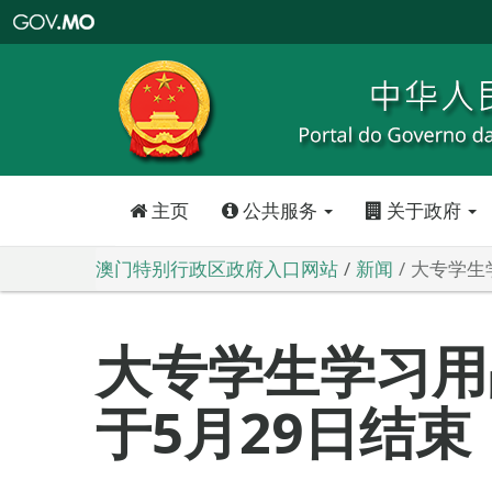
澳
门
特
别
行
政
区
政
府
入
口
网
站
主页
公共服务
关于政府
澳门特别行政区政府入口网站
新闻
大专学生
大专学生学习用
于5月29日结束