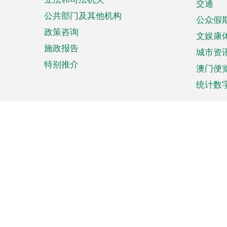
单
交通
公共部门及其他机构
公众假
政策咨询
文娱康
施政报告
城市资
特别推介
澳门便
统计数
来澳旅游
商务
计划行程
贸易投
观光
澳门经
娱乐休闲
中小企
购物
市场资
节日盛事
知识产