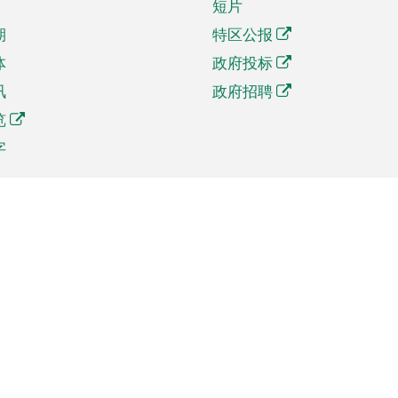
短片
期
特区公报
体
政府投标
讯
政府招聘
览
字
及贸易
相关连结
资
手机应用程序目录
贸会展
社交媒体目录
商机和服务
专题网站目录
讯
RSS订阅目录
权
表格下载