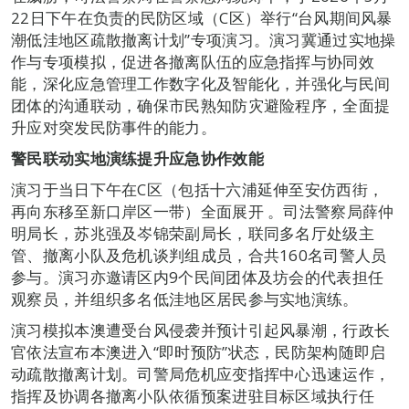
22日下午在负责的民防区域（C区）举行“台风期间风暴
潮低洼地区疏散撤离计划”专项演习。演习冀通过实地操
作与专项模拟，促进各撤离队伍的应急指挥与协同效
能，深化应急管理工作数字化及智能化，并强化与民间
团体的沟通联动，确保市民熟知防灾避险程序，全面提
升应对突发民防事件的能力。
警民联动实地演练提升应急协作效能
演习于当日下午在C区（包括十六浦延伸至安仿西街，
再向东移至新口岸区一带）全面展开 。司法警察局薛仲
明局长，苏兆强及岑锦荣副局长，联同多名厅处级主
管、撤离小队及危机谈判组成员，合共160名司警人员
参与。演习亦邀请区内9个民间团体及坊会的代表担任
观察员，并组织多名低洼地区居民参与实地演练。
演习模拟本澳遭受台风侵袭并预计引起风暴潮，行政长
官依法宣布本澳进入“即时预防”状态，民防架构随即启
动疏散撤离计划。司警局危机应变指挥中心迅速运作，
指挥及协调各撤离小队依循预案进驻目标区域执行任