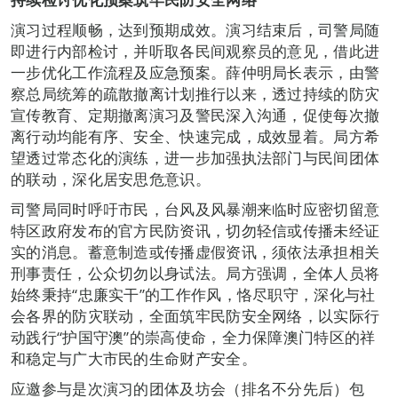
演习过程顺畅，达到预期成效。演习结束后，司警局随
即进行内部检讨，并听取各民间观察员的意见，借此进
一步优化工作流程及应急预案。薛仲明局长表示，由警
察总局统筹的疏散撤离计划推行以来，透过持续的防灾
宣传教育、定期撤离演习及警民深入沟通，促使每次撤
离行动均能有序、安全、快速完成，成效显着。局方希
望透过常态化的演练，进一步加强执法部门与民间团体
的联动，深化居安思危意识。
司警局同时呼吁市民，台风及风暴潮来临时应密切留意
特区政府发布的官方民防资讯，切勿轻信或传播未经证
实的消息。蓄意制造或传播虚假资讯，须依法承担相关
刑事责任，公众切勿以身试法。局方强调，全体人员将
始终秉持“忠廉实干”的工作作风，恪尽职守，深化与社
会各界的防灾联动，全面筑牢民防安全网络，以实际行
动践行“护国守澳”的崇高使命，全力保障澳门特区的祥
和稳定与广大市民的生命财产安全。
应邀参与是次演习的团体及坊会（排名不分先后）包