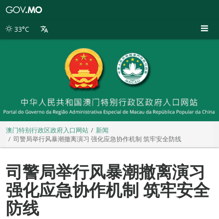
澳
门
特
33°C
别
行
政
区
政
府
入
口
网
站
澳门特别行政区政府入口网站
新闻
司警局举行风暴潮撤离演习 强化应急协作机制 筑牢安全防线
司警局举行风暴潮撤离演习
强化应急协作机制 筑牢安全
防线