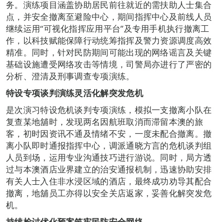
务。演练项目涵盖协助居民前往就近的需扶助人士集合
点，并安全撤离至避险中心，期间指挥中心及前线人员
继续运用“可视化指挥应用平台”及专用手机执行撤离工
作，以科技赋能保障行动统筹指挥及警力资源调度高效
精准。同时，针对民防期间可能出现的网络谣言及关键
基础设施遭受网络攻击等情境，司警局亦进行了严密的
分析、澄清及刑事调查专项演练。
特设专项谈判演练灵活化解突发危机
是次演习特设危机谈判专项演练，模拟一支撤离小队在
复查某地舖时，发现两名因航班取消而滞留本澳的旅
客，初时因资讯不通及情绪不安，一度未配合撤离。撤
离小队即时通报指挥中心，调派通晓方言的危机谈判组
人员到场，运用专业沟通技巧进行游说。同时，局方透
过与本澳酒店业界建立的治安通报机制，迅速协助安排
有关人士入住非水浸区域的酒店，最终成功劝导其配合
撤离，地舖员工亦得以安全关店返家，妥善化解突发危
机。
持续检讨优化预案筑牢民防安全网络