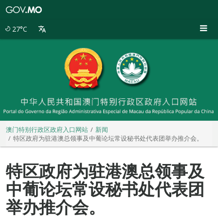
澳
门
特
27°C
别
行
政
区
政
府
入
口
网
站
澳门特别行政区政府入口网站
新闻
特区政府为驻港澳总领事及中葡论坛常设秘书处代表团举办推介会。
特区政府为驻港澳总领事及
中葡论坛常设秘书处代表团
举办推介会。