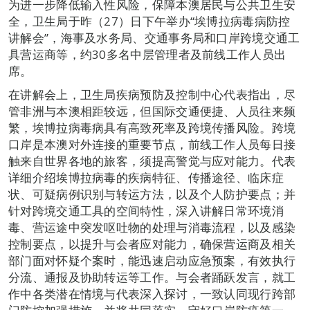
为进一步降低输入性风险，保障本澳居民与公共卫生安
全，卫生局于昨（27）日下午举办“埃博拉病毒病防控
讲解会”，海事及水务局、交通事务局和口岸跨境交通工
具营运商等，约30多名中层管理者及前线工作人员出
席。
在讲解会上，卫生局疾病预防及控制中心代表指出，尽
管非洲与本澳相距较远，但国际交通便捷、人员往来频
繁，埃博拉病毒病具有高致死率及跨境传播风险。跨境
口岸是本澳对外连接的重要节点，前线工作人员每日接
触来自世界各地的旅客，须提高警觉与应对能力。代表
详细介绍埃博拉病毒的疾病特征、传播途径、临床症
状、可疑病例识别与转运方法，以及个人防护要点；并
针对跨境交通工具的空间特性，深入讲解日常环境消
毒、营运途中突发呕吐物的处理与消毒流程，以及感染
控制要点，以提升与会者应对能力，确保营运商及相关
部门面对怀疑个案时，能迅速启动应急预案，有效执行
分流、通报及协助转运等工作。与会者踊跃发言，就工
作中各类潜在情境与代表深入探讨，一致认同现行跨部