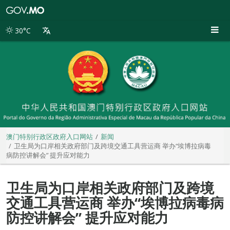
澳
门
特
30°C
别
行
政
区
政
府
入
口
网
站
澳门特别行政区政府入口网站
新闻
卫生局为口岸相关政府部门及跨境交通工具营运商 举办“埃博拉病毒
病防控讲解会” 提升应对能力
卫生局为口岸相关政府部门及跨境
交通工具营运商 举办“埃博拉病毒病
防控讲解会” 提升应对能力