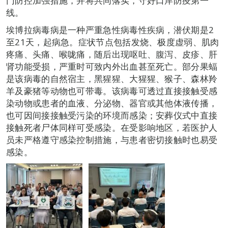
门防控加强措施，并将共同落实，守好口岸防疫第一
线。
埃博拉病毒病是一种严重急性病毒性疾病，潜伏期是2
至21天，起病急。症状节点包括发烧、极度虚弱、肌肉
疼痛、头痛、喉咙痛，随后出现呕吐、腹泻、皮疹、肝
肾功能受损，严重时可致内外出血甚至死亡。部分果蝠
是该病毒的自然宿主，黑猩猩、大猩猩、猴子、森林羚
羊及豪猪等动物也可带毒。该病毒可透过直接接触受感
染动物或患者的血液、分泌物、器官或其他体液传播，
也可因间接接触受污染的环境而感染；安葬仪式中直接
接触死者尸体同样可受感染。在受影响地区，若医护人
员未严格遵守感染控制措施，与患者密切接触时也易受
感染。