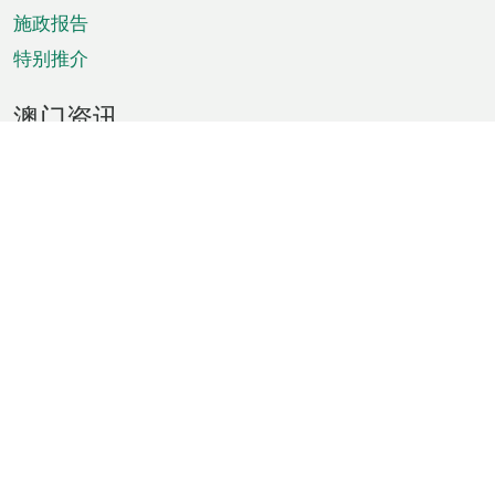
施政报告
特别推介
澳门资讯
天气
交通
公众假期
文娱康体
城市资讯
澳门便览
统计数字
公布告示
新闻