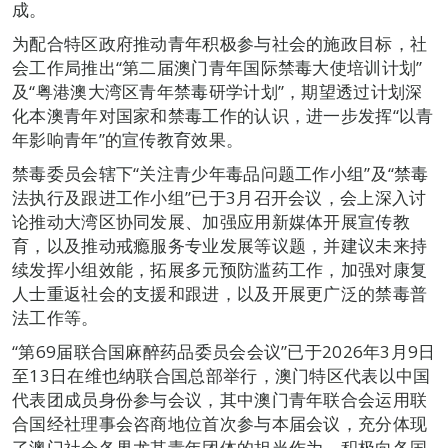
成。
为配合特区政府推动青年积极参与社会的施政目标，社
会工作局推出“第二届澳门青年国际禁毒大使培训计划”
及“粤港澳大湾区青年禁毒研学计划”，期望透过计划深
化本澳青年对国家和禁毒工作的认识，进一步发挥“以青
年影响青年”的宣传教育效果。
禁毒委员会辖下“关注青少年毒品问题工作小组”及“禁毒
法执行及跟进工作小组”已于3月召开会议，会上深入讨
论推动大湾区协同发展、加强应用新媒体开展宣传教
育，以及推动戒瘾服务专业发展等议题，并建议未来持
续发挥小组效能，拓展多元预防滥药工作，加强对康复
人士重返社会的支援和跟进，以及开展更广泛的禁毒普
法工作等。
“第69届联合国麻醉药品委员会会议”已于2026年3月9日
至13日在维也纳联合国总部举行，澳门特区代表以中国
代表团成员身份参与会议，其中澳门青年联合会运用联
合国经社理事会咨商地位首次参与本届会议，充分体现
了澳门社会各界尤其青年团体的担当作为，积极向各国