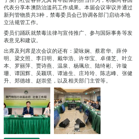
代表分享本澳防治滥药工作成果。本届会议审议并通过
新列管物质共3种，禁毒委员会已协调各部门启动本地
立法规管工作。
委员们踊跃就禁毒法律与宣传推广、参与国际事务等发
表意见和建议。
出席及列席是次会议的还有：梁咏娴、蔡君华、薛仲
明、梁文照、李日明、戴华浩、许华宝、卓倩芝、叶立
本、罗丽萍、贾诗燕、温泉、杨珮欣、陆绮彬、许璇
珊、谭国辉、吴颖琪、谭迪生、庄玲玲、陈志峰、张健
升、郑德雄、赵崇坚，以及相关部门主管等。