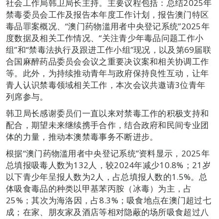
社会工作局韩卫局长主持。主要议程包括：总结2025年
禁毒委员会工作及报告本年度工作计划，报告澳门特区
毒品罪案概况、“澳门药物滥用者中央登记系统”2025年
度数据及相关工作情况、“关注青少年毒品问题工作小
组”和“禁毒法执行及跟进工作小组”现况，以及第69届联
合国麻醉药品委员会会议之重要决议案和相关协调工作
等。此外，为持续推动青年与政府保持良性互动，让年
青人认识禁毒领域相关工作，本次会议共邀请3位青年
列席参与。
韩卫局长感谢委员们一直以来对禁毒工作的积极支持和
配合，期望未来继续携手合作，结合政府和民间专业团
体的力量，推动本澳禁毒事务不断进步。
根据“澳门药物滥用者中央登记系统”资料显示，2025年
总填报吸毒人数为132人，较2024年减少10.8%；21岁
以下青少年呈报人数为2人，占总填报人数的1.5%。总
体吸食毒品的种类以甲基苯丙胺（冰毒）为主，占
25%；其次为海洛因，占8.3%；吸食地点在澳门超过七
成；在家、朋友家及酒店等相对隐蔽的场所吸食超过八