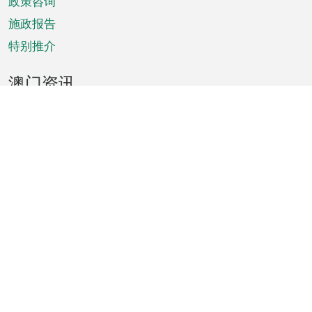
政策咨询
施政报告
特别推介
澳门资讯
天气
交通
公众假期
文娱康体
城市资讯
澳门便览
统计数字
公布告示
新闻