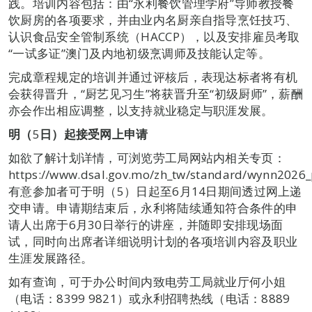
践。培训内容包括：由“永利餐饮管理学府”导师教授餐
饮厨房的各项要求，并由业内名厨亲自指导烹饪技巧、
认识食品安全管制系统（HACCP），以及安排雇员考取
“一试多证”澳门及内地初级烹调师及技能认定等。
完成章程规定的培训并通过评核后，表现达标者将有机
会获得晋升，“厨艺见习生”将获晋升至“初级厨师”，薪酬
亦会作出相应调整，以支持就业稳定与职涯发展。
明
（
5
日
）
起接受网上申请
如欲了解计划详情，可浏览劳工局网站内相关专页：
https://www.dsal.gov.mo/zh_tw/standard/wynn2026
有意参加者可于明（5）日起至6月14日期间透过网上递
交申请。申请期结束后，永利将陆续通知符合条件的申
请人出席于6月30日举行的讲座，并随即安排现场面
试，同时向出席者详细说明计划的各项培训内容及职业
生涯发展路径。
如有查询，可于办公时间内致电劳工局就业厅何小姐
（电话：8399 9821）或永利招聘热线（电话：8889