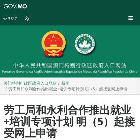
澳
门
特
33°C
别
行
政
区
政
府
入
口
网
站
澳门特别行政区政府入口网站
新闻
劳工局和永利合作推出就业+培训专项计划 明（5）起接受网上申请
劳工局和永利合作推出就业
+培训专项计划 明（5）起接
受网上申请