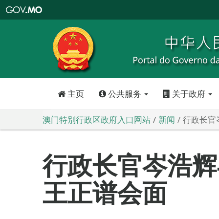
澳
门
特
别
行
政
区
政
府
入
口
网
站
主页
公共服务
关于政府
澳门特别行政区政府入口网站
新闻
行政长官
行政长官岑浩辉
王正谱会面