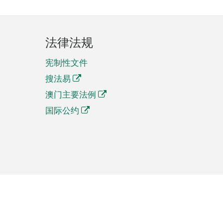
法律法规
宪制性文件
搜法易
澳门主要法例
国际公约