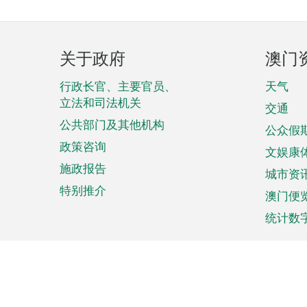
页
关于政府
澳门
脚
菜
行政长官、主要官员、
天气
立法和司法机关
单
交通
公共部门及其他机构
公众假
政策咨询
文娱康
施政报告
城市资
特别推介
澳门便
统计数
来澳旅游
商务
计划行程
贸易投
观光
澳门经