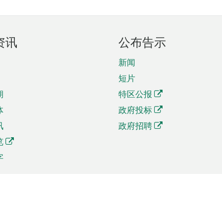
资讯
公布告示
新闻
短片
期
特区公报
体
政府投标
讯
政府招聘
览
字
及贸易
相关连结
资
手机应用程序目录
贸会展
社交媒体目录