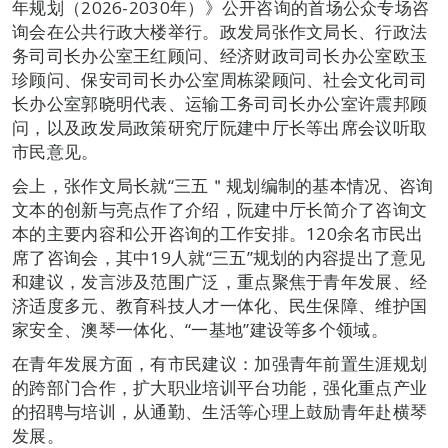
年规划（2026-2030年）》公开咨询的首场公众专场咨
询会在公共行政大楼举行。政发局张作文局长、行政法
务司司长办公室王红顾问、经济财政司司长办公室欧玉
珍顾问、保安司司长办公室周栋梁顾问、社会文化司司
长办公室郭晓明代表、运输工务司司长办公室许震邦顾
问，以及政发局政策研究厅阮建中厅长等出席会议听取
市民意见。
会上，张作文局长就“三五＂规划编制的基本情况、咨询
文本的创新与亮点作了介绍，阮建中厅长简介了咨询文
本的主要内容和公开咨询的工作安排。120余名市民出
席了咨询会，其中19人就“三五”规划的内容提出了意见
和建议，发言涉及范围广泛，重点聚焦于青年发展、经
济适度多元、教育科技人才一体化、民生保障、维护国
家安全、澳琴一体化、“一基地”建设等多个领域。
在青年发展方面，有市民建议：加强青年前置生涯规划
的跨部门合作，扩大职业培训平台功能，强化重点产业
的招聘与培训，从通勤、生活等心理上鼓励青年赴横琴
发展。