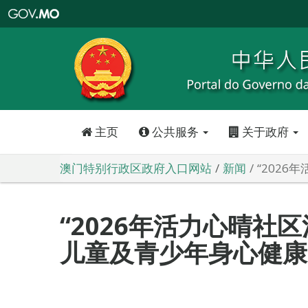
澳
门
特
别
行
政
区
政
府
入
口
网
站
主页
公共服务
关于政府
澳门特别行政区政府入口网站
新闻
“202
“2026年活力心晴社
儿童及青少年身心健康