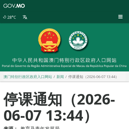
澳
门
特
28°C
别
行
政
区
政
府
入
口
网
站
澳门特别行政区政府入口网站
新闻
停课通知（2026-06-07 13:44）
停课通知（2026-
06-07 13:44）
来源：
教育及青年发展局