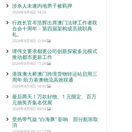
涉杀人未遂内地男子被羁押
2026年8月8日 14:24
行政长官岑浩辉出席澳门法律工作者联
合会十周年 – 第四届架构成员就职典
礼。
2026年8月8日 12:04
谭伟文要求都更公司创新探索多元模式
推动都市更新工作
2026年8月8日 11:28
港珠澳大桥澳门跨境货物转运站启用三
周年 助力港澳物流高效联通
2026年8月8日 10:00
最后两天！万款好物、1 元限定、百万
元抽奖齐集名优展
2026年8月8日 09:54
受热带气旋 “白海豚” 影响 部分航班取
消
2026年8月7日 22:27