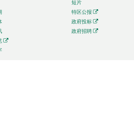
短片
期
特区公报
体
政府投标
讯
政府招聘
览
字
及贸易
相关连结
资
手机应用程序目录
贸会展
社交媒体目录
商机和服务
专题网站目录
讯
RSS订阅目录
权
表格下载