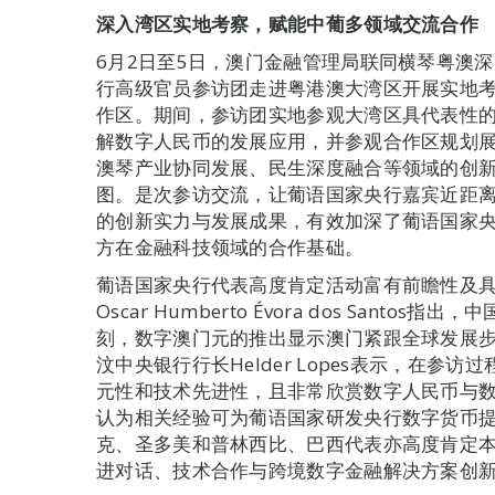
深入湾区实地考察，赋能中葡多领域交流合作
6月2日至5日，澳门金融管理局联同横琴粤澳
行高级官员参访团走进粤港澳大湾区开展实地
作区。期间，参访团实地参观大湾区具代表性
解数字人民币的发展应用，并参观合作区规划
澳琴产业协同发展、民生深度融合等领域的创
图。是次参访交流，让葡语国家央行嘉宾近距
的创新实力与发展成果，有效加深了葡语国家
方在金融科技领域的合作基础。
葡语国家央行代表高度肯定活动富有前瞻性及​
Oscar Humberto Évora dos San
刻，数字澳门元的推出显示澳门紧跟全球发展
汶中央银行行长Helder Lopes表示，在
元性和技术先进性，且非常欣赏数字人民币与
认为相关经验可为葡语国家研发央行数字货币
克、圣多美和普林西比、巴西代表亦高度肯定
进对话、技术合作与跨境数字金融解决方案创