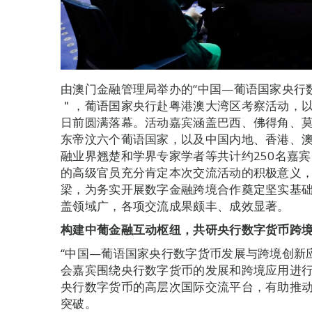
由澳门金融管理局举办的“中国—葡语国家央行
＂，葡语国家央行赴粤港澳大湾区考察活动，
日前圆满落幕。活动嘉宾涵盖巴西、佛得角、
东帝汶六个葡语国家，以及中国内地、香港、
融业界翘楚和学界专家学者等共计约250名嘉
的高级官员充分肯定本次交流活动的积极意义
梁，为务实开展数字金融跨境合作奠定坚实基
盖领域广，各项交流成果颇丰、成效显著。
构建中葡金融互动枢纽，共研央行数字货币跨
“中国—葡语国家央行数字货币发展与跨境创新
会嘉宾围绕央行数字货币的发展和跨境应用进
央行数字货币的高层次国际交流平台，有助推
突破。