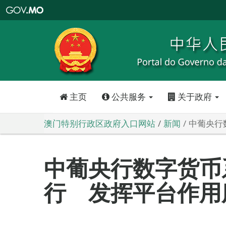
澳
门
特
别
行
政
区
政
府
入
口
网
站
主页
公共服务
关于政府
澳门特别行政区政府入口网站
新闻
中葡央行
中葡央行数字货币
行 发挥平台作用