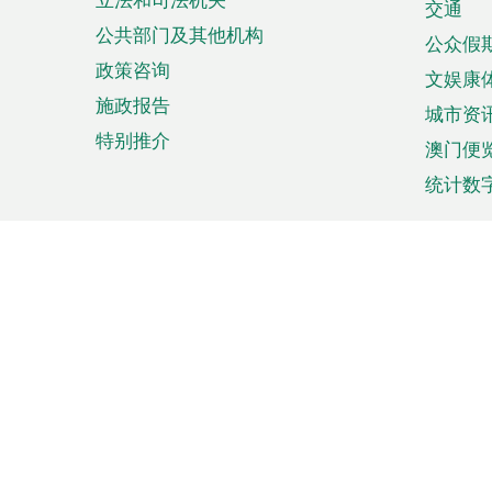
单
交通
公共部门及其他机构
公众假
政策咨询
文娱康
施政报告
城市资
特别推介
澳门便
统计数
来澳旅游
商务
计划行程
贸易投
观光
澳门经
娱乐休闲
中小企
购物
市场资
节日盛事
知识产