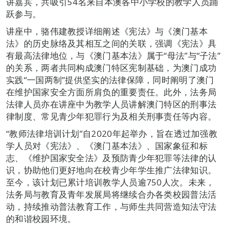
讲嘉宾，共吸引54名来自本澳各中小学校的教学人员踊
跃参与。
讲座中，骆伟建教授详细阐述《宪法》与《澳门基本
法》的历史脉络及其相互之间的关联，强调《宪法》具
有最高法律地位，与《澳门基本法》属于“母法”与“子法”
的关系，两者共同构成澳门特区宪制基础，为澳门成功
实践“一国两制”提供坚实的法律保障，同时阐明了澳门
在维护国家安全方面所肩负的重要责任。此外，法务局
法律人员亦在讲座中为教学人员讲解澳门特区的刑事法
律制度、常见青少年犯罪行为及相关刑事责任等内容。
“教师法律培训计划”自2020年起举办，旨在透过加强教
学人员对《宪法》、《澳门基本法》、国家象征和标
志、《维护国家安全法》及预防青少年犯罪等法律的认
识，协助他们更好地向在校青少年学生推广法律知识。
至今，该计划已累计培训教学人员逾750人次。未来，
法务局与教育及青年发展局将继续合办各类校园普法活
动，持续推动普法教育工作，与师生共同营造知法守法
的和谐校园环境。