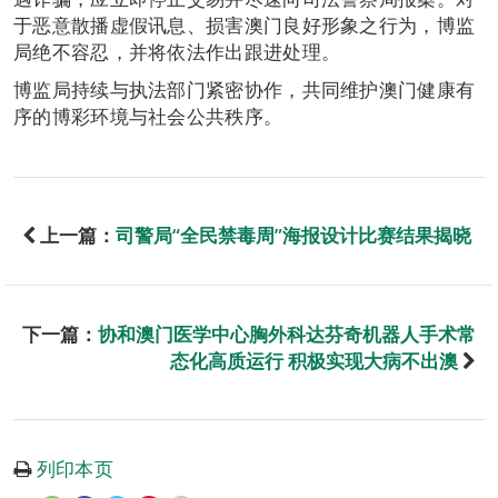
于恶意散播虚假讯息、损害澳门良好形象之行为，博监
局绝不容忍，并将依法作出跟进处理。
博监局持续与执法部门紧密协作，共同维护澳门健康有
序的博彩环境与社会公共秩序。
上一篇：
司警局“全民禁毒周”海报设计比赛结果揭晓
下一篇：
协和澳门医学中心胸外科达芬奇机器人手术常
态化高质运行 积极实现大病不出澳
列印本页