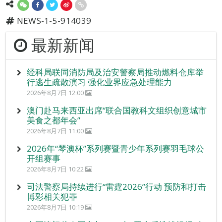
NEWS-1-5-914039
最新新闻
经科局联同消防局及治安警察局推动燃料仓库举
行逃生疏散演习 强化业界应急处理能力
2026年8月7日 12:00
澳门赴马来西亚出席“联合国教科文组织创意城市
美食之都年会”
2026年8月7日 11:00
2026年“琴澳杯”系列赛暨青少年系列赛羽毛球公
开组赛事
2026年8月7日 10:22
司法警察局持续进行“雷霆2026”行动 预防和打击
博彩相关犯罪
2026年8月7日 10:19