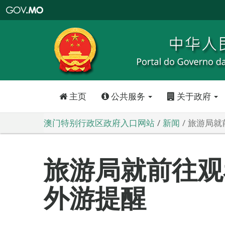
澳
门
特
别
行
政
区
政
府
入
口
网
站
主页
公共服务
关于政府
澳门特别行政区政府入口网站
新闻
旅游局就
旅游局就前往观
外游提醒