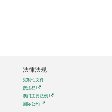
法律法规
宪制性文件
搜法易
澳门主要法例
国际公约