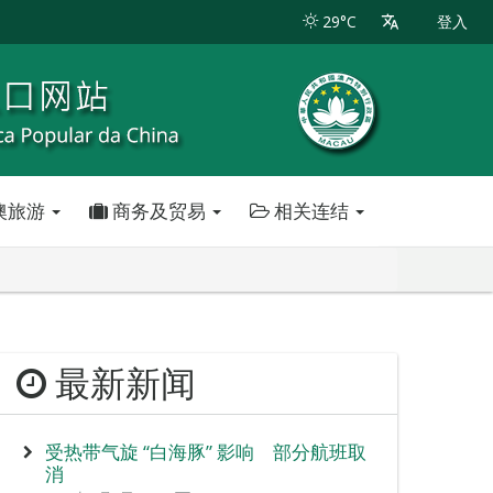
29°C
登入
澳旅游
商务及贸易
相关连结
最新新闻
受热带气旋 “白海豚” 影响 部分航班取
消