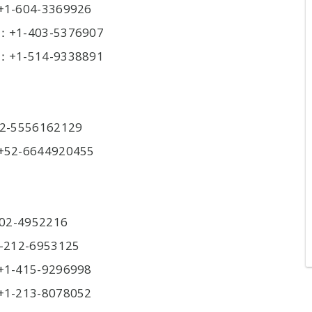
04-3369926
403-5376907
514-9338891
556162129
6644920455
-4952216
2-6953125
15-9296998
13-8078052