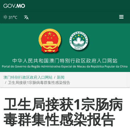
澳
门
特
31°C
别
行
政
区
政
府
入
口
网
站
澳门特别行政区政府入口网站
新闻
卫生局接获1宗肠病毒群集性感染报告
卫生局接获1宗肠病
毒群集性感染报告