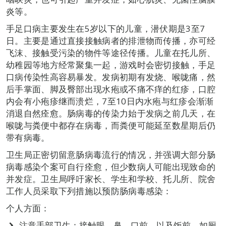
炎等。
手足口病主要发生在5岁以下的儿童，潜伏期是3至7
日。主要是通过直接接触病者的排泄物而传播，亦可经
飞沫、接触受污染的物件等途径传播。儿童在托儿所、
幼稚园等地方经常聚集一起，游戏时会密切接触，手足
口病传染性高容易暴发。发病初期有发烧、喉咙痛，然
后手掌面、脚及臀部出现水疱或不痛不痒的红疹，口腔
内会有小疱疹继而溃烂，7至10日内水疱与红疹会渐渐
消退自然痊愈。肠病毒的传染力始于发病之前几天，在
喉咙与粪便中都存在病毒，而粪便可能延至数星期后仍
带有病毒。
卫生局正密切留意肠病毒流行的情况，并强调大部分肠
病毒感染个案可自行痊愈，但少数病人可能出现致命的
并发症。卫生局呼吁家长、学生和学校、托儿所、院舍
工作人员采取下列措施以预防肠病毒感染：
个人方面：
注意手部卫生：接触眼、鼻、口前，以及饭前、如厕