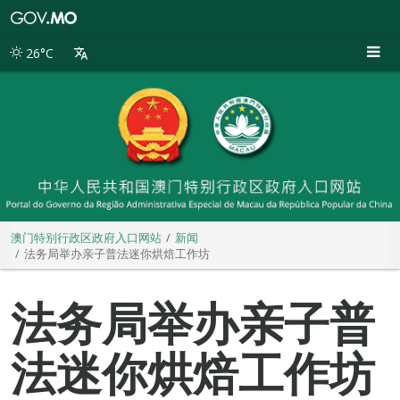
澳
门
特
26°C
别
行
政
区
政
府
入
口
网
站
澳门特别行政区政府入口网站
新闻
法务局举办亲子普法迷你烘焙工作坊
法务局举办亲子普
法迷你烘焙工作坊