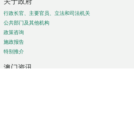
关于政府
脚
菜
行政长官、主要官员、立法和司法机关
单
公共部门及其他机构
政策咨询
施政报告
特别推介
澳门资讯
天气
交通
公众假期
文娱康体
城市资讯
澳门便览