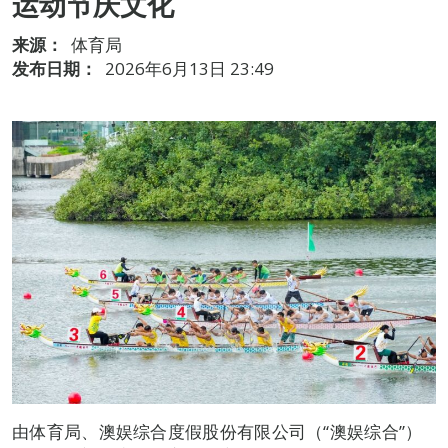
运动节庆文化
来源：
体育局
发布日期：
2026年6月13日 23:49
由体育局、澳娱综合度假股份有限公司（“澳娱综合”）