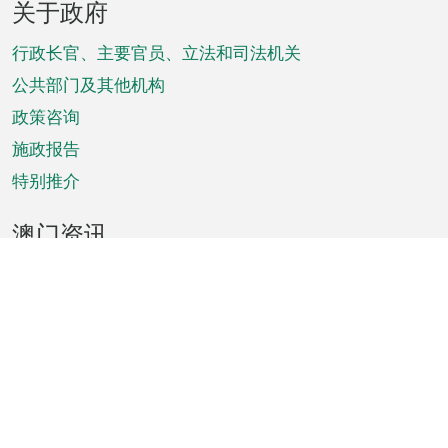
关于政府
脚
菜
行政长官、主要官员、立法和司法机关
单
公共部门及其他机构
政策咨询
施政报告
特别推介
澳门资讯
天气
交通
公众假期
文娱康体
城市资讯
澳门便览