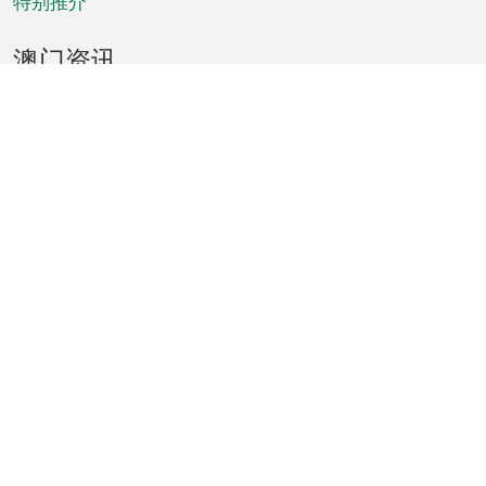
特别推介
澳门资讯
天气
交通
公众假期
文娱康体
城市资讯
澳门便览
统计数字
公布告示
新闻
短片
特区公报