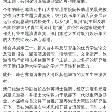
为主题，共同探讨区域旅游业的可持续发展。
今年的峰会邀请到中山大学管理学院院长助理吴晨光教
授作为学术主题演讲嘉宾，银河娱乐集团酒店及会展营
运行政副总裁柯岩松先生，以及“澳门银河”副主厨及联
合国粮农组织“青年厨师计划”澳门首位代表赵家键先生
作为行业主题演讲嘉宾。澳门旅游大学对银河娱乐集团
的大力赞助表示衷心感谢。
峰会共展示三十九篇来自本科及研究生的优秀学生论文
及项目报告，涵盖酒店管理、活动管理、文化遗产、旅
游市场行销和技术创新等多个主题。这些多样的研究展
示了澳门旅游大学学生的学术严谨性和创造力。
此外，峰会亦邀请来自大湾区其他城市的大学生来澳发
表。
澳门旅游大学副校长吕剑英博士强调，经济适度多元发
展至关重要，并指出大学致力于赋能下一代以重塑旅游
业。本届峰会首次将平台推广至粤港澳大湾区的研究生
群体，旨在为高层次学术思维开辟交流管道。同时，本