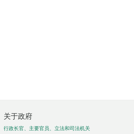
页
关于政府
脚
菜
行政长官、主要官员、立法和司法机关