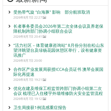
受热带气旋 “白海豚” 影响 部分航班取消
2026年8月7日 22:27
长者事务委员会2026年第二次全体会议及养老保
障机制跨部门协调小组联合会议
2026年8月7日 20:41
“活力社区 – 体育健康咨询站” 8月份分别在松山东
望洋眺望台及绿杨花园休憩区举行，设有健康资
讯推广
2026年8月7日 20:00
合作区产业发展局获授ICCA会员证书 澳琴会展国
际化再提速
2026年8月7日 19:21
优化在建及维保工程监管跨部门协调小组第二次
会议 梳理已入住楼宇外墙维修防火安全监管流程
2026年8月7日 19:12
卫生局接获1例流感重症报告