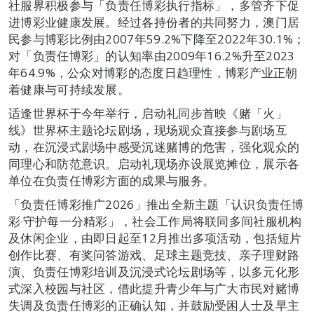
社服界积极参与「负责任博彩执行指标」，多管齐下促
进博彩业健康发展。经过各持份者的共同努力，澳门居
民参与博彩比例由2007年59.2%下降至2022年30.1%；
对「负责任博彩」的认知率由2009年16.2%升至2023
年64.9%，公众对博彩的态度日趋理性，博彩产业正朝
着健康与可持续发展。
适逢世界杯于今年举行，启动礼同步首映《赌「火」
线》世界杯主题论坛剧场，现场观众直接参与剧场互
动，在沉浸式剧场中感受沉迷赌博的危害，强化观众的
同理心和防范意识。启动礼现场亦设展览摊位，展示各
单位在负责任博彩方面的成果与服务。
「负责任博彩推广2026」推出全新主题「认识负责任博
彩‧守护每一分精彩」，社会工作局将联同多间社服机构
及休闲企业，由即日起至12月推出多项活动，包括短片
创作比赛、有奖问答游戏、足球主题竞技、亲子理财路
演、负责任博彩培训及沉浸式论坛剧场等，以多元化形
式深入校园与社区，借此提升青少年与广大市民对赌博
失调及负责任博彩的正确认知，并鼓励受困人士及早主