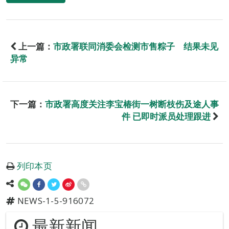
上一篇：
市政署联同消委会检测市售粽子 结果未见
异常
下一篇：
市政署高度关注李宝椿街一树断枝伤及途人事
件 已即时派员处理跟进
列印本页
NEWS-1-5-916072
最新新闻