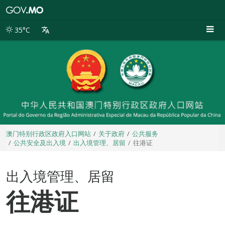
澳
门
特
35°C
别
行
政
区
政
府
入
口
网
站
澳门特别行政区政府入口网站
关于政府
公共服务
公共安全及出入境
出入境管理、居留
往港证
出入境管理、居留
往港证