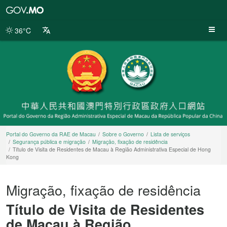
Portal
do
Governo
36°C
da
RAE
de
Macau
Portal do Governo da RAE de Macau
Sobre o Governo
Lista de serviços
Segurança pública e migração
Migração, fixação de residência
Título de Visita de Residentes de Macau à Região Administrativa Especial de Hong
Kong
Migração, fixação de residência
Título de Visita de Residentes
de Macau à Região