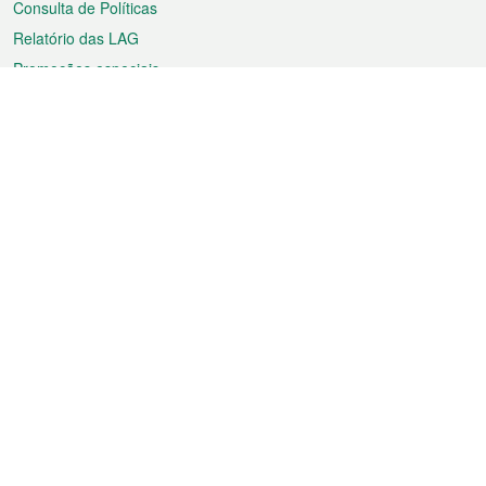
Consulta de Políticas
Relatório das LAG
Promoções especiais
Sobre a RAEM
Tempo
Transporte
Feriados
Cultura e lazer
Informação de Macau
Ficheiro sobre Macau
Estatísticas
Anúncios
Notícias
Vídeos