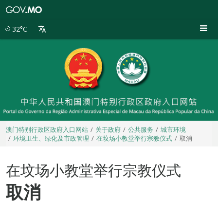
澳
门
特
32°C
别
行
政
区
政
府
入
口
网
站
澳门特别行政区政府入口网站
关于政府
公共服务
城市环境
环境卫生、绿化及市政管理
在坟场小教堂举行宗教仪式
取消
在坟场小教堂举行宗教仪式
取消