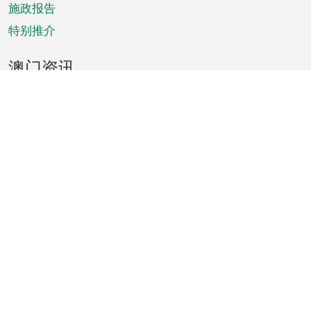
施政报告
特别推介
澳门资讯
天气
交通
公众假期
文娱康体
城市资讯
澳门便览
统计数字
公布告示
新闻