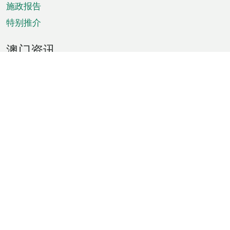
施政报告
特别推介
澳门资讯
天气
交通
公众假期
文娱康体
城市资讯
澳门便览
统计数字
公布告示
新闻