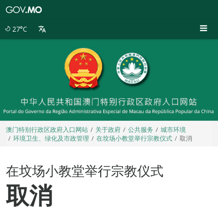
澳
门
特
27°C
别
行
政
区
政
府
入
口
网
站
澳门特别行政区政府入口网站
关于政府
公共服务
城市环境
环境卫生、绿化及市政管理
在坟场小教堂举行宗教仪式
取消
在坟场小教堂举行宗教仪式
取消