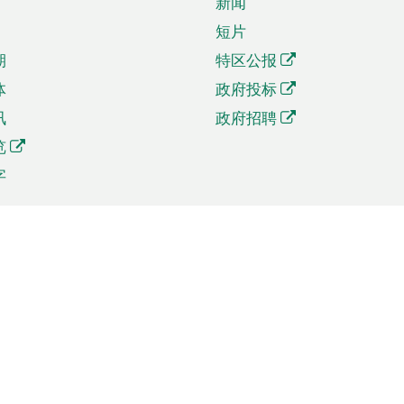
新闻
短片
期
特区公报
体
政府投标
讯
政府招聘
览
字
及贸易
相关连结
资
手机应用程序目录
贸会展
社交媒体目录
商机和服务
专题网站目录
讯
RSS订阅目录
权
表格下载