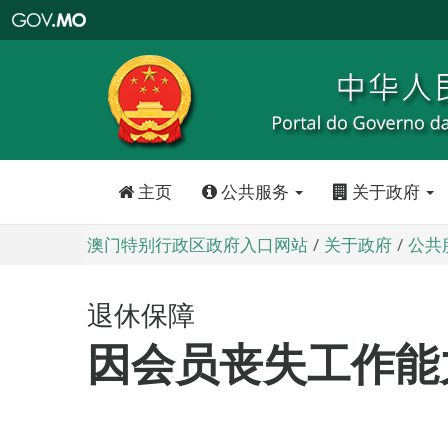
澳
门
特
别
行
政
区
政
府
入
口
网
站
主页
公共服务
关于政府
澳门特别行政区政府入口网站
关于政府
公共
退休保障
因会员丧失工作能