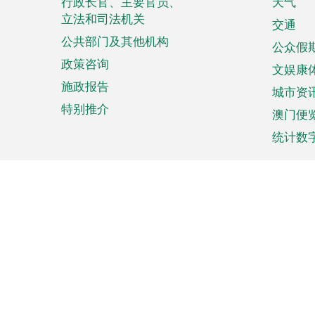
菜
行政长官、主要官员、
天气
立法和司法机关
单
交通
公共部门及其他机构
公众假
政策咨询
文娱康
施政报告
城市资
特别推介
澳门便
统计数
来澳旅游
商务
计划行程
贸易投
观光
澳门经
娱乐休闲
中小企
购物
市场资
节日盛事
知识产