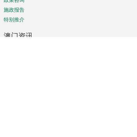
施政报告
特别推介
澳门资讯
天气
交通
公众假期
文娱康体
城市资讯
澳门便览
统计数字
公布告示
新闻