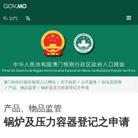
澳
门
特
32°C
别
行
政
区
政
府
入
口
网
站
澳门特别行政区政府入口网站
关于政府
公共服务
创业及营商
产品、物品监管
锅炉及压力容器登记之申请
产品、物品监管
锅炉及压力容器登记之申请