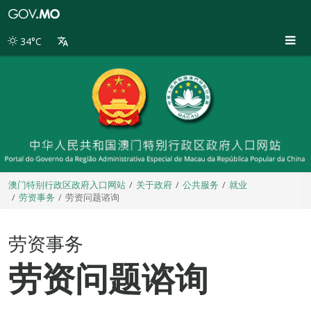
澳
门
特
34°C
别
行
政
区
政
府
入
口
网
站
澳门特别行政区政府入口网站
关于政府
公共服务
就业
劳资事务
劳资问题谘询
劳资事务
劳资问题谘询