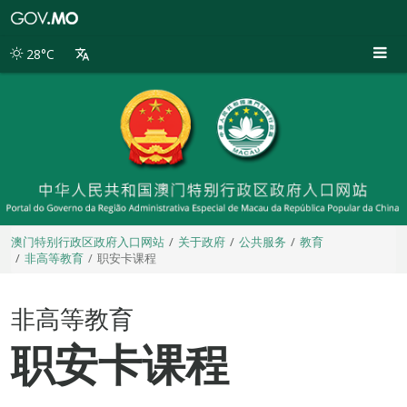
澳
门
特
28°C
别
行
政
区
政
府
入
口
网
站
澳门特别行政区政府入口网站
关于政府
公共服务
教育
非高等教育
职安卡课程
非高等教育
职安卡课程