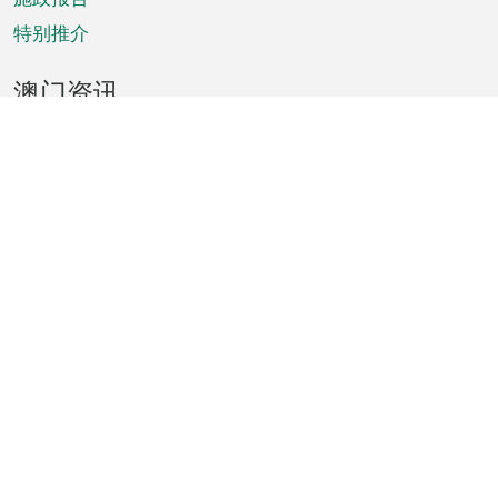
特别推介
澳门资讯
天气
交通
公众假期
文娱康体
城市资讯
澳门便览
统计数字
公布告示
新闻
短片