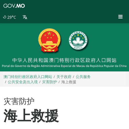
澳
门
特
29°C
别
行
政
区
政
府
入
口
网
站
澳门特别行政区政府入口网站
关于政府
公共服务
公共安全及出入境
灾害防护
海上救援
灾害防护
海上救援