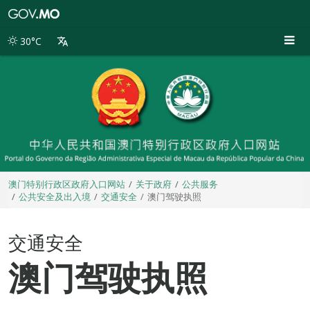
澳
门
特
30°C
别
行
政
区
政
府
入
口
网
站
澳门特别行政区政府入口网站
关于政府
公共服务
公共安全及出入境
交通安全
澳门驾驶执照
交通安全
澳门驾驶执照