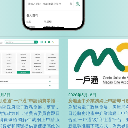
7月3日
2026年5月18日
可透過“一戶通”申請消費爭議調
房地產中介業務網上申請即日
特區政府電子政務發展，落實便
戶通或商社通申辦 線上查閱數
為配合電子政務發展，房屋局今
的施政方針，消費者委員會即日
捷營商
日起將房地產中介業務網上申
消費爭議調解仲裁網上申請服
合至“一戶通”及“商社通”平台
消費者和商號提供更便捷高效的
新數碼准照下載方式，為業界