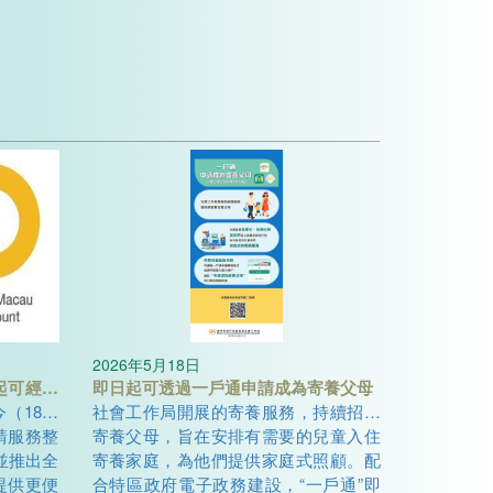
2026年5月18日
起可經一
即日起可透過一戶通申請成為寄養父母
碼准照便
（18）
社會工作局開展的寄養服務，持續招募
請服務整
寄養父母，旨在安排有需要的兒童入住
，並推出全
寄養家庭，為他們提供家庭式照顧。配
提供更便
合特區政府電子政務建設，“一戶通”即