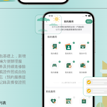
包基礎上，新增
輛方便辦理服
券及持續進修餘
載證件照或自拍
忘（預約服務提
記錄及獲發證照
列表