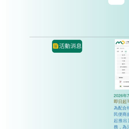
2026年
即日起
解仲裁
為配合
民便商
起推出
務，為