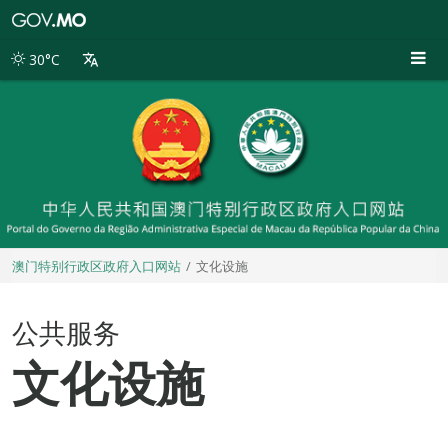
澳
门
特
30°C
别
行
政
区
政
府
入
口
网
站
澳门特别行政区政府入口网站
文化设施
公共服务
文化设施