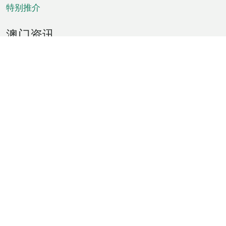
特别推介
澳门资讯
天气
交通
公众假期
文娱康体
城市资讯
澳门便览
统计数字
公布告示
新闻
短片