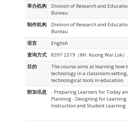
举办机构
Division of Research and Educatio
Bureau
制作机构
Division of Research and Educatio
Bureau
语言
English
查询方式
8397 2319（Mr. Kuong Wai Lok）
目的
The course aims at learning how to
technology in a classroom setting, 
technological tools in education.
附加讯息
- Preparing Learners for Today 
Planning - Designing for Learning 
Instruction and Student Learning