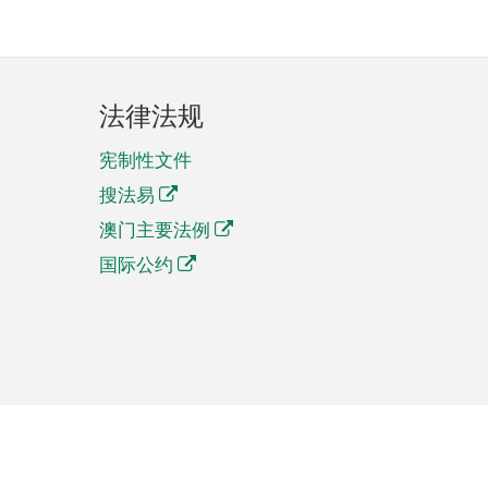
法律法规
宪制性文件
搜法易
澳门主要法例
国际公约