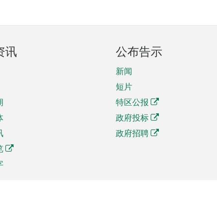
资讯
公布告示
新闻
短片
期
特区公报
体
政府投标
讯
政府招聘
览
字
及贸易
相关连结
资
手机应用程序目录