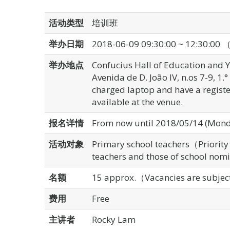
活动类型
培训班
举办日期
2018-06-09 09:30:00 ~ 12:30:00 
举办地点
Confucius Hall of Education and
Avenida de D. João IV, n.os 7-9, 1
charged laptop and have a registe
available at the venue.
报名详情
From now until 2018/05/14 (Monda
活动对象
Primary school teachers（Priority
teachers and those of school nom
名额
15 approx.（Vacancies are subject 
费用
Free
主讲者
Rocky Lam