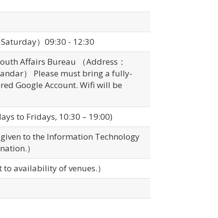
（Saturday）09:30 - 12:30
 Youth Affairs Bureau （Address：
.° andar） Please must bring a fully-
red Google Account. Wifi will be
ys to Fridays, 10:30 – 19:00)
 given to the Information Technology
ination.）
to availability of venues.）