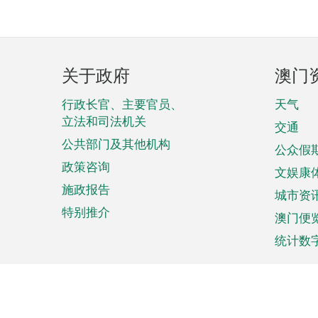
页
关于政府
澳门
脚
菜
行政长官、主要官员、
天气
立法和司法机关
单
交通
公共部门及其他机构
公众假
政策咨询
文娱康
施政报告
城市资
特别推介
澳门便
统计数
来澳旅游
商务
计划行程
贸易投