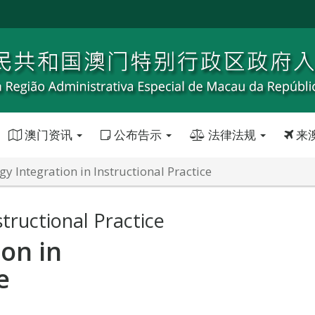
澳门资讯
公布告示
法律法规
来
y Integration in Instructional Practice
tructional Practice
on in
e